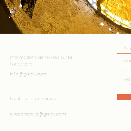
CONTACTEZ-NOUS
Informations générales sur la
Fondation:
info@gmail.com
Prestations de service:
cirocaraballo@gmail.com